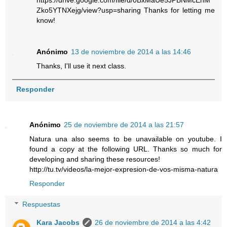
https://drive.google.com/file/d/0BxMaUe5JPBNMcEhM
Zko5YTNXejg/view?usp=sharing Thanks for letting me
know!
Anónimo
13 de noviembre de 2014 a las 14:46
Thanks, I'll use it next class.
Responder
Anónimo
25 de noviembre de 2014 a las 21:57
Natura una also seems to be unavailable on youtube. I
found a copy at the following URL. Thanks so much for
developing and sharing these resources!
http://tu.tv/videos/la-mejor-expresion-de-vos-misma-natura
Responder
Respuestas
Kara Jacobs
26 de noviembre de 2014 a las 4:42