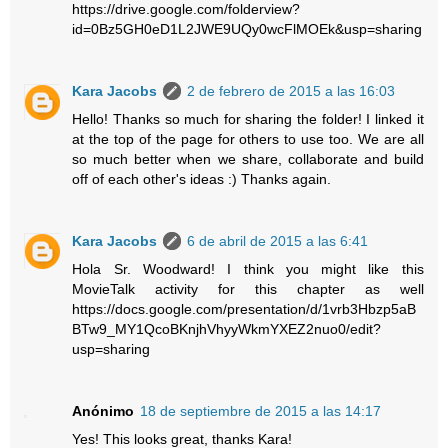
https://drive.google.com/folderview?
id=0Bz5GH0eD1L2JWE9UQy0wcFlMOEk&usp=sharing
Kara Jacobs
2 de febrero de 2015 a las 16:03
Hello! Thanks so much for sharing the folder! I linked it
at the top of the page for others to use too. We are all
so much better when we share, collaborate and build
off of each other's ideas :) Thanks again.
Kara Jacobs
6 de abril de 2015 a las 6:41
Hola Sr. Woodward! I think you might like this
MovieTalk activity for this chapter as well
https://docs.google.com/presentation/d/1vrb3Hbzp5aB
BTw9_MY1QcoBKnjhVhyyWkmYXEZ2nuo0/edit?
usp=sharing
Anónimo
18 de septiembre de 2015 a las 14:17
Yes! This looks great, thanks Kara!