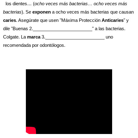
  los dientes… (
ocho veces más bacterias… ocho veces más 
bacterias
). Se 
exponen
 a ocho veces más bacterias que causan 
caries
. Asegúrate que usen "Máxima Protección 
Anticaries
" y 
dile "Buenas 2.________________________" a las bacterias. 
Colgate. La 
marca
 3.________________________ uno 
recomendada por odontólogos.