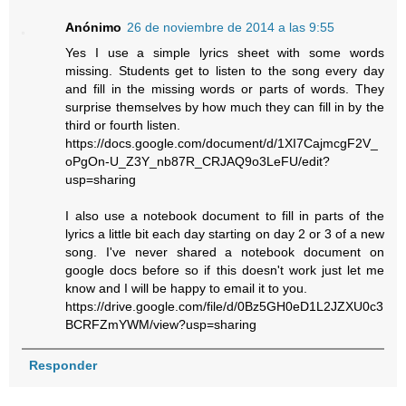
Anónimo
26 de noviembre de 2014 a las 9:55
Yes I use a simple lyrics sheet with some words
missing. Students get to listen to the song every day
and fill in the missing words or parts of words. They
surprise themselves by how much they can fill in by the
third or fourth listen.
https://docs.google.com/document/d/1XI7CajmcgF2V_
oPgOn-U_Z3Y_nb87R_CRJAQ9o3LeFU/edit?
usp=sharing
I also use a notebook document to fill in parts of the
lyrics a little bit each day starting on day 2 or 3 of a new
song. I've never shared a notebook document on
google docs before so if this doesn't work just let me
know and I will be happy to email it to you.
https://drive.google.com/file/d/0Bz5GH0eD1L2JZXU0c3
BCRFZmYWM/view?usp=sharing
Responder