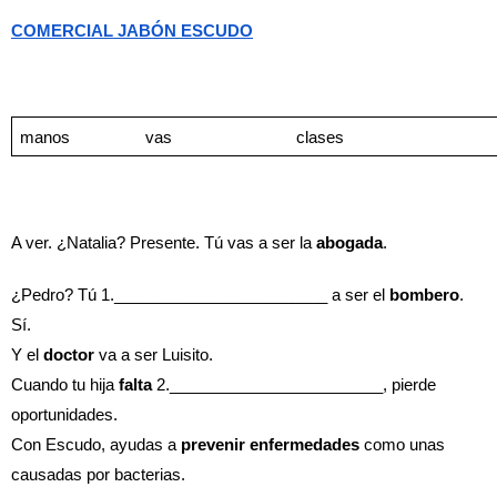
COMERCIAL JABÓN ESCUDO
manos
             vas
                         clases
A ver. ¿Natalia? Presente. Tú vas a ser la 
abogada
.
¿Pedro? Tú 1.________________________ a ser el 
bombero
. 
Sí.
Y el 
doctor
 va a ser Luisito.
Cuando tu hija 
falta
 2.________________________, pierde 
oportunidades.
Con Escudo, ayudas a 
prevenir
enfermedades
 como unas 
causadas por bacterias.